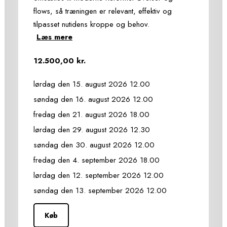
flows, så træningen er relevant, effektiv og
tilpasset nutidens kroppe og behov.
Læs mere
UDDANNELSENS FAGLIGE FOKUS
12.500,00 kr.
Uddannelsen har særligt fokus på:
lørdag den 15. august 2026 12.00
søndag den 16. august 2026 12.00
- Pilates-principperne: vejrtrækning, kontrol,
fredag den 21. august 2026 18.00
centrering, præcision, flow og koncentration
- Hvordan principperne anvendes i moderne
lørdag den 29. august 2026 12.30
Reformer-øvelser
søndag den 30. august 2026 12.00
- Opbygning af funktionelle, intelligente og
fredag den 4. september 2026 18.00
tidssvarende flows
lørdag den 12. september 2026 12.00
- Bevægelseskvalitet frem for kvantitet
søndag den 13. september 2026 12.00
- Sammenhæng mellem teknik, tempo og intention
Du lærer at bevare essensen af Pilates - samtidig
Køb
med at du underviser moderne, varieret og