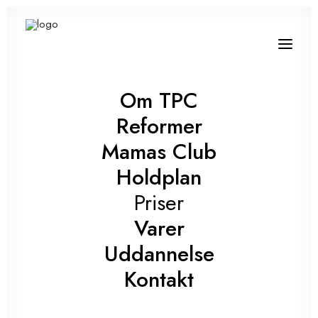
Om TPC
Reformer
Uge 32
            Filtre

Mamas Club
Holdplan
Underviser
FREDAG
Priser
AUG 7
Varer
Holdtype
Uddannelse
08:00 - 08:50
REFORMER PILATES
Kontakt
Rosie (English)