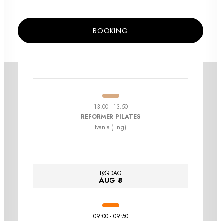
BOOKING
09:00 - 09:50
REFORMER PILATES
Rosie (English)
13:00 - 13:50
REFORMER PILATES
Ivania (Eng)
LØRDAG
AUG 8
09:00 - 09:50