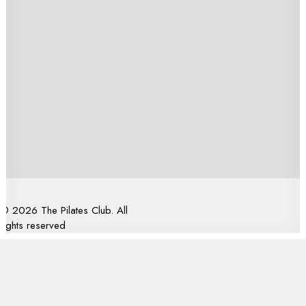
Booking
Kontakt
info@thepilatesclub.dk
© 2026 The Pilates Club. All
rights reserved
Privacy Preference Center
Privacy Preferences